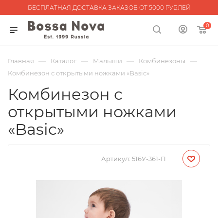
БЕСПЛАТНАЯ ДОСТАВКА ЗАКАЗОВ ОТ 5000 РУБЛЕЙ
0
—
—
—
—
Главная
Каталог
Малыши
Комбинезоны
Комбинезон с открытыми ножками «Basic»
Комбинезон с
открытыми ножками
«Basic»
Артикул:
516У-361-П